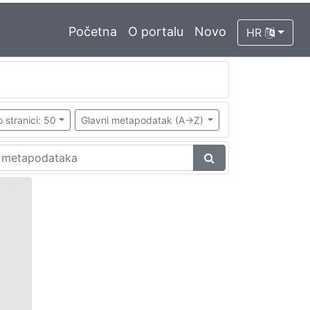
Početna
O portalu
Novo
HR
 stranici: 50
Glavni metapodatak (A->Z)