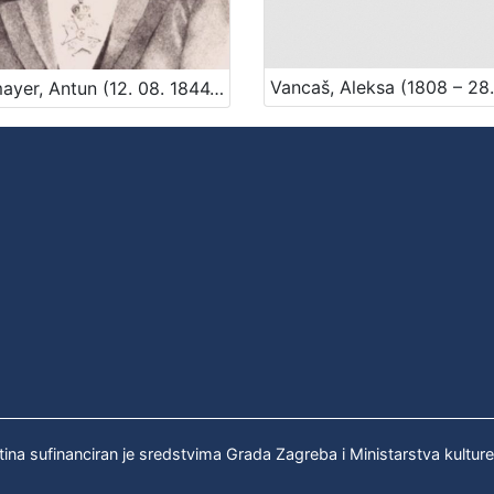
Lobmayer, Antun (12. 08. 1844. – 21. 03. 1906.)
tina sufinanciran je sredstvima Grada Zagreba i Ministarstva kultur