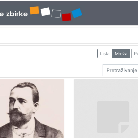
Lista
Mreža
Po