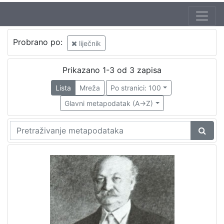
Probrano po:
liječnik
Prikazano 1-3 od 3 zapisa
Lista
Mreža
Po stranici: 100
Glavni metapodatak (A->Z)