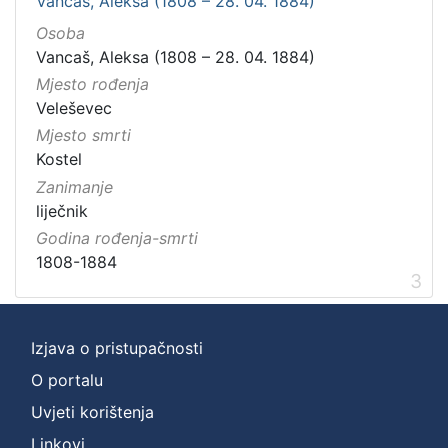
Vancaš, Aleksa (1808 – 28. 04. 1884)
Osoba
Vancaš, Aleksa (1808 – 28. 04. 1884)
Mjesto rođenja
Veleševec
Mjesto smrti
Kostel
Zanimanje
liječnik
Godina rođenja-smrti
1808-1884
3
Izjava o pristupačnosti
O portalu
Uvjeti korištenja
Linkovi