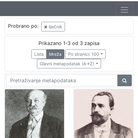
Probrano po:
liječnik
Prikazano 1-3 od 3 zapisa
Lista
Mreža
Po stranici: 100
Glavni metapodatak (A->Z)