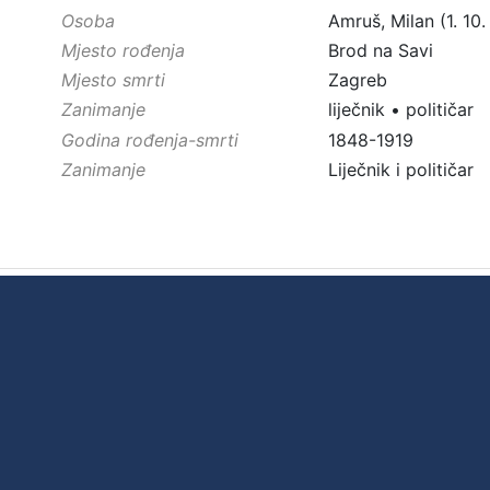
Osoba
Amruš, Milan (1. 10.
Mjesto rođenja
Brod na Savi
Mjesto smrti
Zagreb
Zanimanje
liječnik
•
političar
Godina rođenja-smrti
1848-1919
Zanimanje
Liječnik i političar