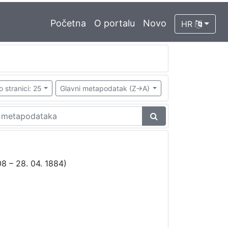
Početna
O portalu
Novo
HR
o stranici: 25
Glavni metapodatak (Z->A)
8 – 28. 04. 1884)