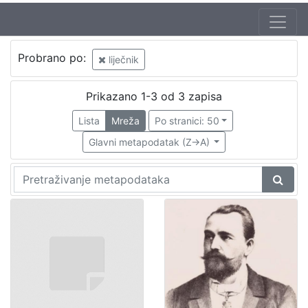
Probrano po:
liječnik
Prikazano 1-3 od 3 zapisa
Lista
Mreža
Po stranici: 50
Glavni metapodatak (Z->A)