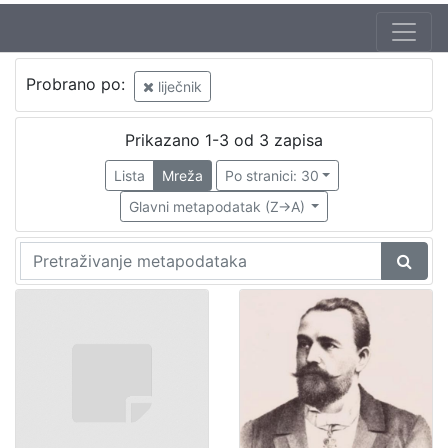
Probrano po:
liječnik
Prikazano 1-3 od 3 zapisa
Lista
Mreža
Po stranici: 30
Glavni metapodatak (Z->A)