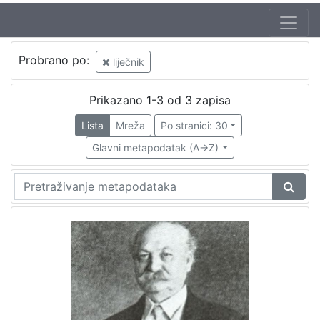
Probrano po:
liječnik
Prikazano 1-3 od 3 zapisa
Lista
Mreža
Po stranici: 30
Glavni metapodatak (A->Z)