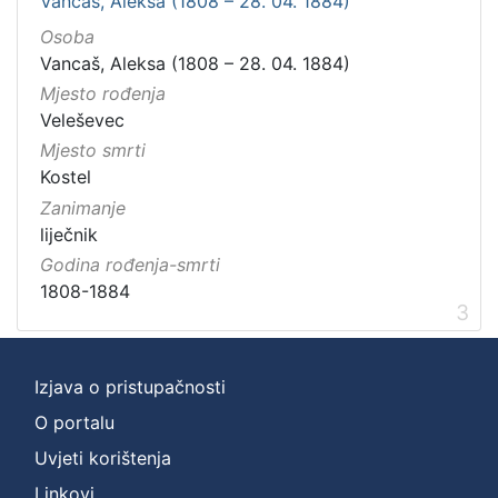
Vancaš, Aleksa (1808 – 28. 04. 1884)
Osoba
Vancaš, Aleksa (1808 – 28. 04. 1884)
Mjesto rođenja
Veleševec
Mjesto smrti
Kostel
Zanimanje
liječnik
Godina rođenja-smrti
1808-1884
3
Izjava o pristupačnosti
O portalu
Uvjeti korištenja
Linkovi