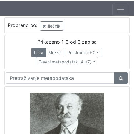
Probrano po:
liječnik
Prikazano 1-3 od 3 zapisa
Lista
Mreža
Po stranici: 50
Glavni metapodatak (A->Z)