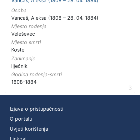
Vancaš, Aleksa (1808 – 28. 04. 1884)
Osoba
Vancaš, Aleksa (1808 – 28. 04. 1884)
Mjesto rođenja
Veleševec
Mjesto smrti
Kostel
Zanimanje
liječnik
Godina rođenja-smrti
1808-1884
3
Izjava o pristupačnosti
O portalu
Uvjeti korištenja
Linkovi