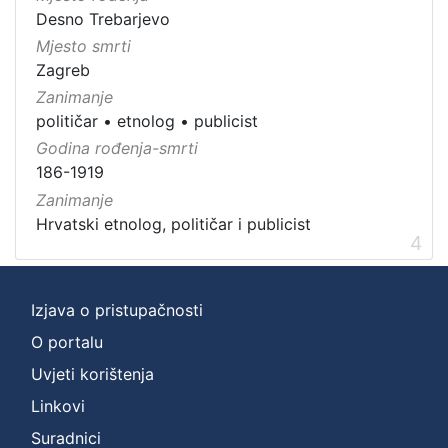
Desno Trebarjevo
Mjesto smrti
Zagreb
Zanimanje
političar
•
etnolog
•
publicist
Godina rođenja-smrti
186-1919
Zanimanje
Hrvatski etnolog, političar i publicist
4
Izjava o pristupačnosti
O portalu
Uvjeti korištenja
Linkovi
Suradnici