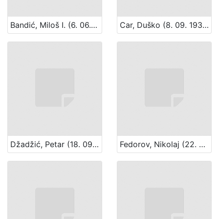
Bandić, Miloš I. (6. 06. 1930. – 15. 12. 1995.)
Car, Duško (8. 09. 1931. – 29. 08. 1990.)
Džadžić, Petar (18. 09. 1929. – 31. 07. 1996.)
Fedorov, Nikolaj (22. 01.1892. – 1970?)