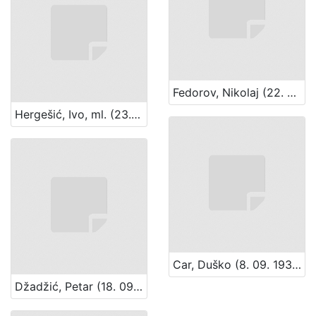
Fedorov, Nikolaj (22. 01.1892. – 1970?)
Hergešić, Ivo, ml. (23. 07. 1904. – 29. 12. 1977.)
Car, Duško (8. 09. 1931. – 29. 08. 1990.)
Džadžić, Petar (18. 09. 1929. – 31. 07. 1996.)