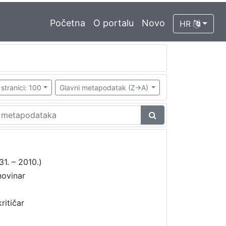
Početna
O portalu
Novo
HR
stranici: 100
Glavni metapodatak (Z->A)
31. – 2010.)
novinar
ritičar