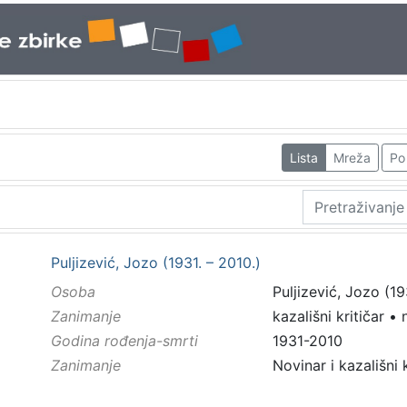
Lista
Mreža
Po 
Puljizević, Jozo (1931. – 2010.)
Osoba
Puljizević, Jozo (19
Zanimanje
kazališni kritičar
•
Godina rođenja-smrti
1931-2010
Zanimanje
Novinar i kazališni k