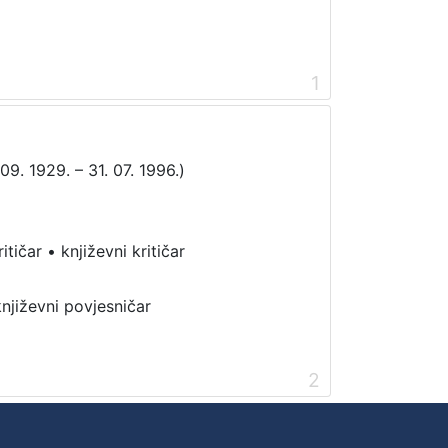
1
09. 1929. – 31. 07. 1996.)
ritičar
•
književni kritičar
književni povjesničar
2