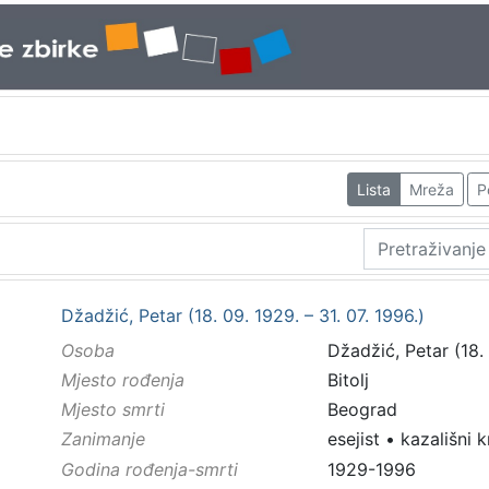
Lista
Mreža
P
Džadžić, Petar (18. 09. 1929. – 31. 07. 1996.)
Osoba
Džadžić, Petar (18. 
Mjesto rođenja
Bitolj
Mjesto smrti
Beograd
Zanimanje
esejist
•
kazališni k
Godina rođenja-smrti
1929-1996