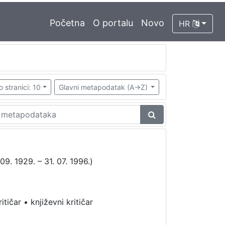
Početna
O portalu
Novo
HR
o stranici: 10
Glavni metapodatak (A->Z)
09. 1929. – 31. 07. 1996.)
ritičar
•
književni kritičar