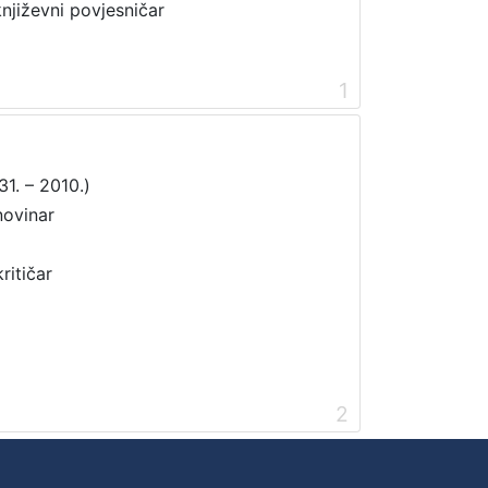
književni povjesničar
1
31. – 2010.)
novinar
ritičar
2