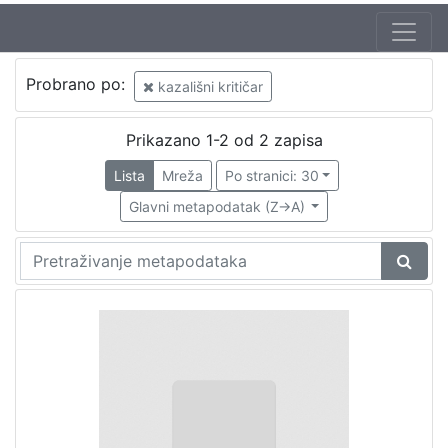
Probrano po:
kazališni kritičar
Prikazano 1-2 od 2 zapisa
Lista
Mreža
Po stranici: 30
Glavni metapodatak (Z->A)