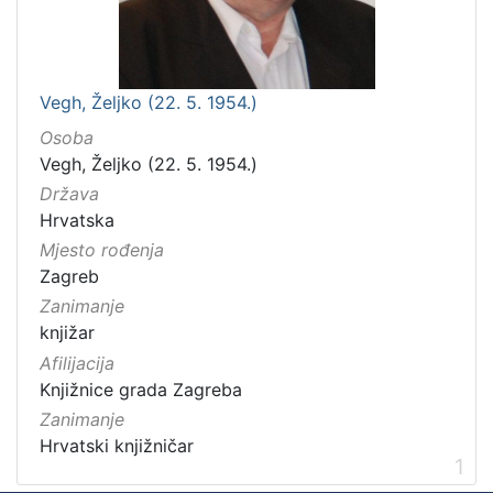
Vegh, Željko (22. 5. 1954.)
Osoba
Vegh, Željko (22. 5. 1954.)
Država
Hrvatska
Mjesto rođenja
Zagreb
Zanimanje
knjižar
Afilijacija
Knjižnice grada Zagreba
Zanimanje
Hrvatski knjižničar
1