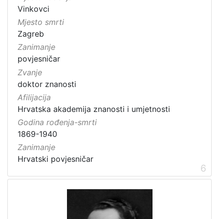
Vinkovci
Mjesto smrti
Zagreb
Zanimanje
povjesničar
Zvanje
doktor znanosti
Afilijacija
Hrvatska akademija znanosti i umjetnosti
Godina rođenja-smrti
1869-1940
Zanimanje
Hrvatski povjesničar
6