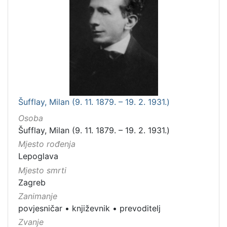
Šufflay, Milan (9. 11. 1879. – 19. 2. 1931.)
Osoba
Šufflay, Milan (9. 11. 1879. – 19. 2. 1931.)
Mjesto rođenja
Lepoglava
Mjesto smrti
Zagreb
Zanimanje
povjesničar
•
književnik
•
prevoditelj
Zvanje