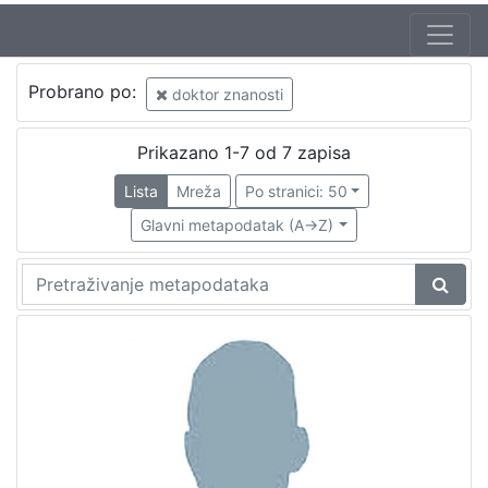
Probrano po:
doktor znanosti
Prikazano 1-7 od 7 zapisa
Lista
Mreža
Po stranici: 50
Glavni metapodatak (A->Z)