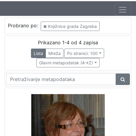
Probrano po:
Knjižnice grada Zagreba
Prikazano 1-4 od 4 zapisa
Lista
Mreža
Po stranici: 100
Glavni metapodatak (A->Z)