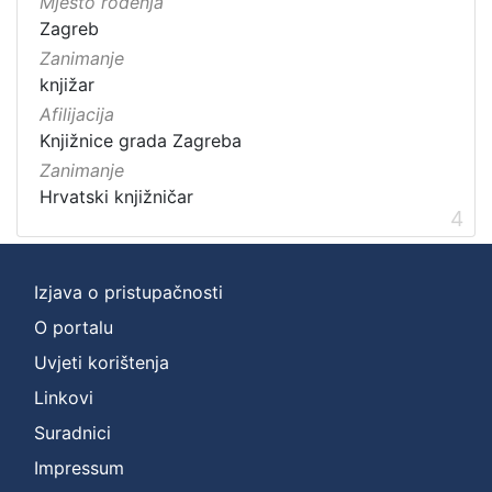
Mjesto rođenja
Zagreb
Zanimanje
knjižar
Afilijacija
Knjižnice grada Zagreba
Zanimanje
Hrvatski knjižničar
4
Izjava o pristupačnosti
O portalu
Uvjeti korištenja
Linkovi
Suradnici
Impressum