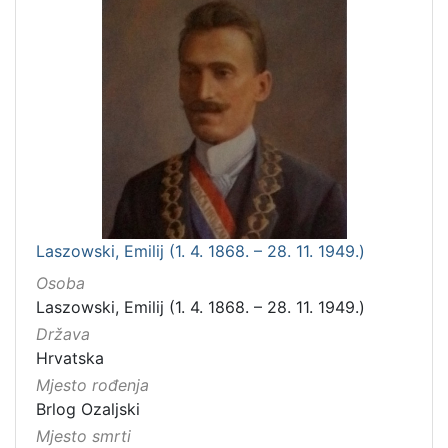
Laszowski, Emilij (1. 4. 1868. – 28. 11. 1949.)
Osoba
Laszowski, Emilij (1. 4. 1868. – 28. 11. 1949.)
Država
Hrvatska
Mjesto rođenja
Brlog Ozaljski
Mjesto smrti