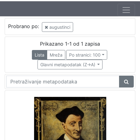
Probrano po:
augustinci
Prikazano 1-1 od 1 zapisa
Lista
Mreža
Po stranici: 100
Glavni metapodatak (Z->A)