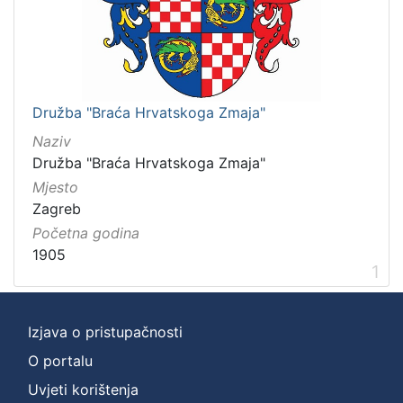
Družba "Braća Hrvatskoga Zmaja"
Naziv
Družba "Braća Hrvatskoga Zmaja"
Mjesto
Zagreb
Početna godina
1905
1
Izjava o pristupačnosti
O portalu
Uvjeti korištenja