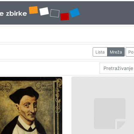
Lista
Mreža
Po 