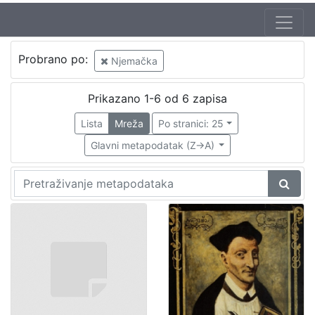
Probrano po:
Njemačka
Prikazano 1-6 od 6 zapisa
Lista
Mreža
Po stranici: 25
Glavni metapodatak (Z->A)