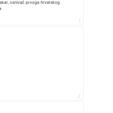
 tiskar, osnivač prvoga hrvatskog
a
1
2