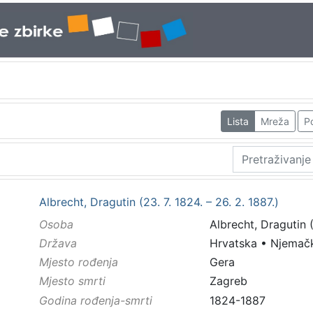
Lista
Mreža
Po
Albrecht, Dragutin (23. 7. 1824. – 26. 2. 1887.)
Osoba
Albrecht, Dragutin (
Država
Hrvatska
•
Njemač
Mjesto rođenja
Gera
Mjesto smrti
Zagreb
Godina rođenja-smrti
1824-1887