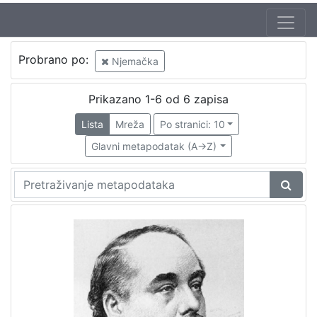
Probrano po:
Njemačka
Prikazano 1-6 od 6 zapisa
Lista
Mreža
Po stranici: 10
Glavni metapodatak (A->Z)