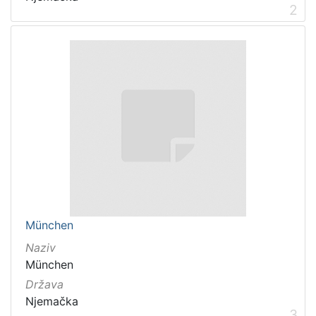
2
München
Naziv
München
Država
Njemačka
3