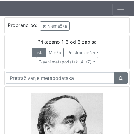
Probrano po:
Njemačka
Prikazano 1-6 od 6 zapisa
Lista
Mreža
Po stranici: 25
Glavni metapodatak (A->Z)