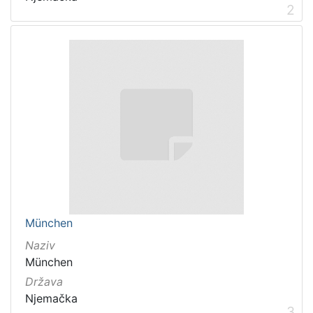
2
München
Naziv
München
Država
Njemačka
3