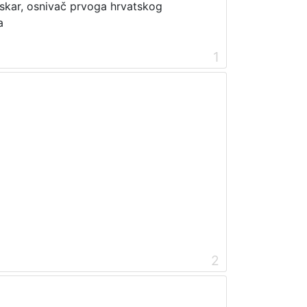
 tiskar, osnivač prvoga hrvatskog
a
1
2