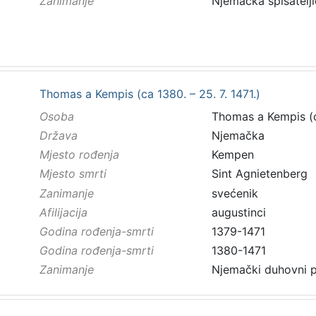
Zanimanje
Njemačka spisatelj
Thomas a Kempis (ca 1380. – 25. 7. 1471.)
Osoba
Thomas a Kempis (ca
Država
Njemačka
Mjesto rođenja
Kempen
Mjesto smrti
Sint Agnietenberg
Zanimanje
svećenik
Afilijacija
augustinci
Godina rođenja-smrti
1379-1471
Godina rođenja-smrti
1380-1471
Zanimanje