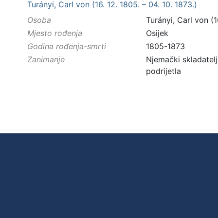
Turányi, Carl von (16. 12. 1805. – 04. 10. 1873.)
Osoba
Turányi, Carl von (1
Mjesto rođenja
Osijek
Godina rođenja-smrti
1805-1873
Zanimanje
Njemački skladatelj
podrijetla