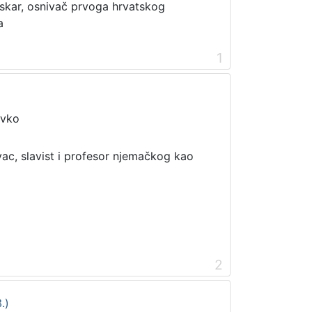
 tiskar, osnivač prvoga hrvatskog
a
1
avko
ac, slavist i profesor njemačkog kao
2
.)