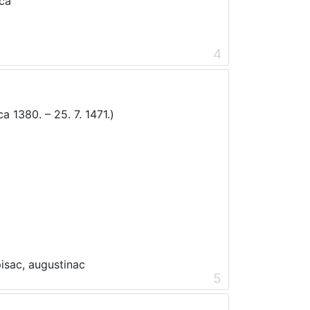
ica
4
 1380. – 25. 7. 1471.)
5