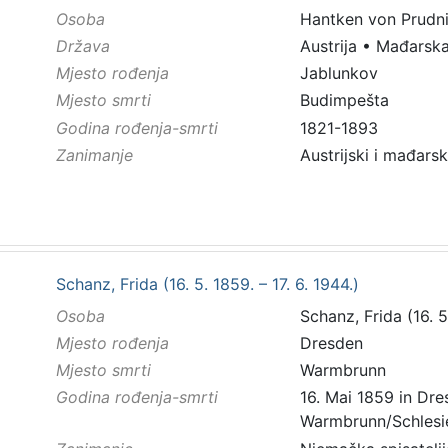
Osoba
Hantken von Prudnik
Država
Austrija
•
Mađarsk
Mjesto rođenja
Jablunkov
Mjesto smrti
Budimpešta
Godina rođenja-smrti
1821-1893
Zanimanje
Austrijski i mađars
Schanz, Frida (16. 5. 1859. – 17. 6. 1944.)
Osoba
Schanz, Frida (16. 5.
Mjesto rođenja
Dresden
Mjesto smrti
Warmbrunn
Godina rođenja-smrti
16. Mai 1859 in Dres
Warmbrunn/Schlesi