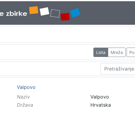
Lista
Mreža
Po 
Valpovo
Naziv
Valpovo
Država
Hrvatska