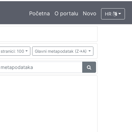
Početna
O portalu
Novo
HR
stranici: 100
Glavni metapodatak (Z->A)