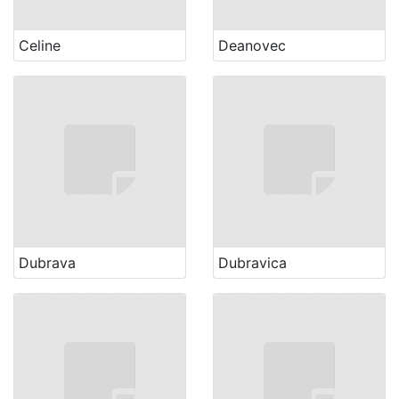
Celine
Deanovec
Dubrava
Dubravica