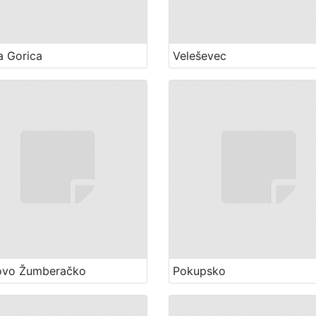
a Gorica
Veleševec
ovo Žumberačko
Pokupsko