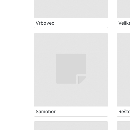
Vrbovec
Velik
Samobor
Rešt