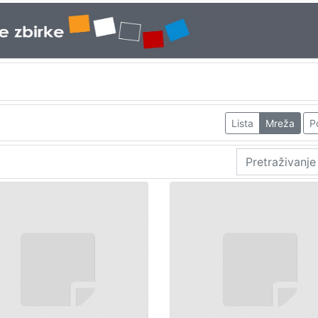
Lista
Mreža
P