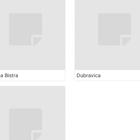
a Bistra
Dubravica