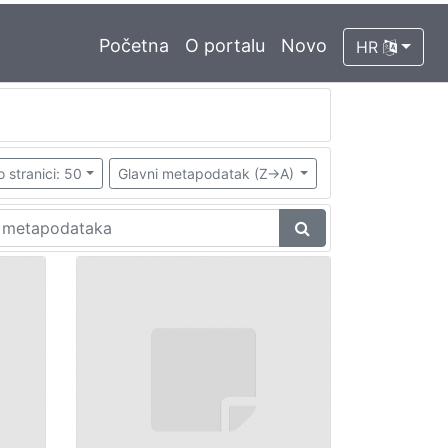
Početna
O portalu
Novo
HR
o stranici: 50
Glavni metapodatak (Z->A)