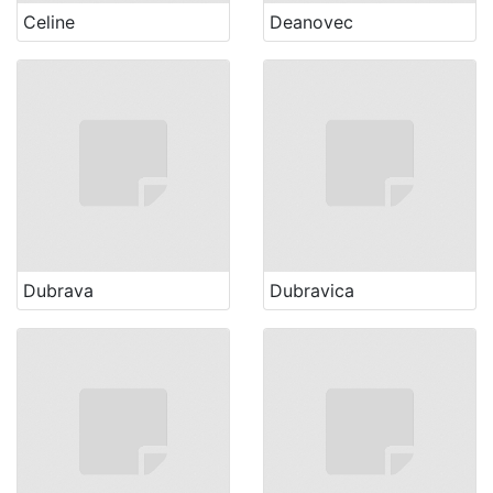
Celine
Deanovec
Dubrava
Dubravica