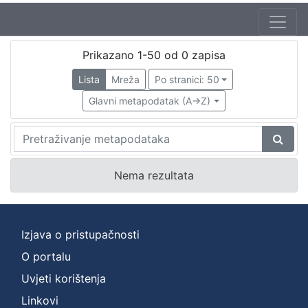
Prikazano 1-50 od 0 zapisa
Lista
Mreža
Po stranici: 50
Glavni metapodatak (A->Z)
Nema rezultata
Izjava o pristupačnosti
O portalu
Uvjeti korištenja
Linkovi