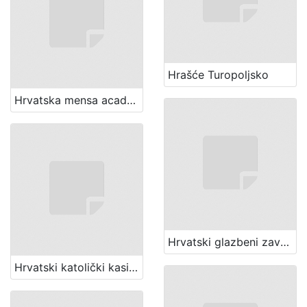
Hrašće Turopoljsko
Hrvatska mensa academica (Zagreb)
Hrvatski glazbeni zavod (Zagreb)
Hrvatski katolički kasino (Zagreb)