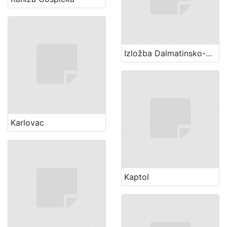
Izložba Dalmatinsko-hrvatsko-slavonska (1 ; 1864 ; Zagreb)
Karlovac
Kaptol