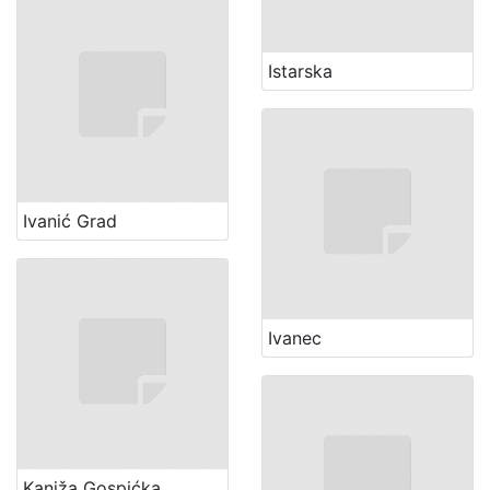
Istarska
Ivanić Grad
Ivanec
Kaniža Gospićka