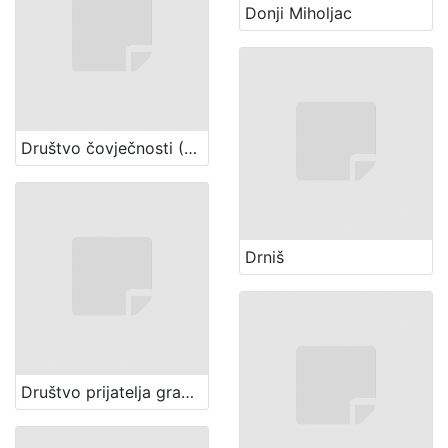
Donji Miholjac
Društvo čovječnosti (Zagreb)
Drniš
Društvo prijatelja gradskog Zoološkog vrta (Zagreb)