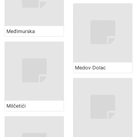
Međimurska
Medov Dolac
Milčetići