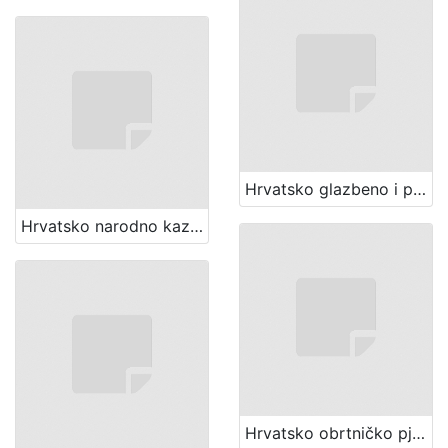
Hrvatsko glazbeno i pjevačko društvo "Harambašić" (Zagreb)
Hrvatsko narodno kazalište (Zagreb). Zbor
Hrvatsko obrtničko pjevačko društvo "Jug" (Zagreb)