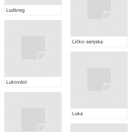
Ludbreg
Ličko-senjska
Lukovdol
Luka