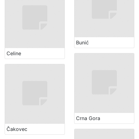
Bunić
Celine
Crna Gora
Čakovec