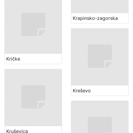
Krapinsko-zagorska
Kričke
Kreševo
Kruševica