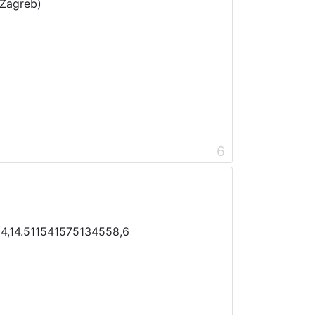
(Zagreb)
6
4,14.511541575134558,6