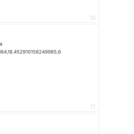
10
a
64,18.452910156249985,6
11