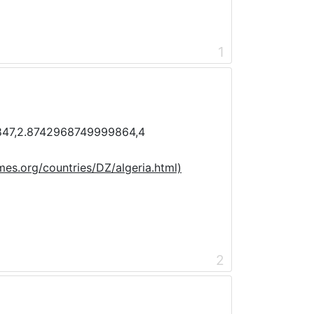
1
47,2.8742968749999864,4
es.org/countries/DZ/algeria.html)
2