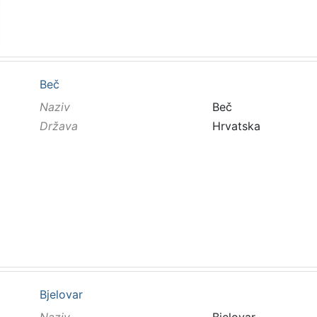
Beč
Naziv
Beč
Država
Hrvatska
Bjelovar
Naziv
Bjelovar