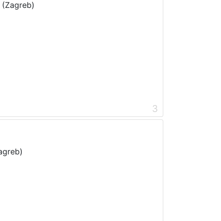
 (Zagreb)
3
agreb)