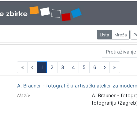
Lista
Mreža
P
1
2
3
4
5
6
(current)
A. Brauner - fotografički artistički atelier za moder
Naziv
A. Brauner - fotogra
fotografiju (Zagreb