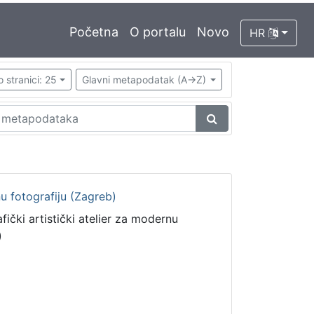
Početna
O portalu
Novo
HR
o stranici: 25
Glavni metapodatak (A->Z)
nu fotografiju (Zagreb)
fički artistički atelier za modernu
)