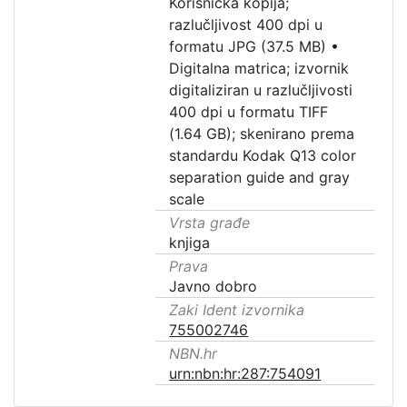
Korisnička kopija;
razlučljivost 400 dpi u
formatu JPG (37.5 MB)
•
Digitalna matrica; izvornik
digitaliziran u razlučljivosti
400 dpi u formatu TIFF
(1.64 GB); skenirano prema
standardu Kodak Q13 color
separation guide and gray
scale
Vrsta građe
knjiga
Prava
Javno dobro
Zaki Ident izvornika
755002746
NBN.hr
urn:nbn:hr:287:754091