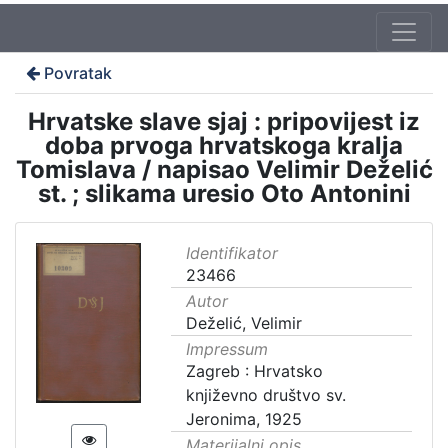
Povratak
Hrvatske slave sjaj : pripovijest iz
doba prvoga hrvatskoga kralja
Tomislava / napisao Velimir Deželić
st. ; slikama uresio Oto Antonini
Identifikator
23466
Autor
Deželić, Velimir
Impressum
Zagreb : Hrvatsko
književno društvo sv.
Jeronima, 1925
Materijalni opis