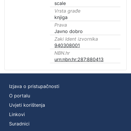
scale
Vrsta građe
knjiga
Prava
Javno dobro
Zaki Ident izvornika
940308001
NBN.hr
urn:nbn:hr:287:880413
Izjava o pristupačnosti
O portalu
Uvjeti korištenja
Linkovi
Suradnici