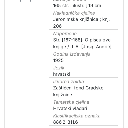
165 str. : ilustr. ; 19 cm
Nakladnička cjelina
Jeronimska knjižnica ; knj.
206
Napomene
Str. [167-168]: O piscu ove
knjige / J. A. [Josip Andrić]
Godina izdavanja
1925
Jezik
hrvatski
Izvorna zbirka
Zaštićeni fond Gradske
knjižnice
Tematska cjelina
Hrvatski vladari
Klasifikacijska oznaka
886.2-311.6