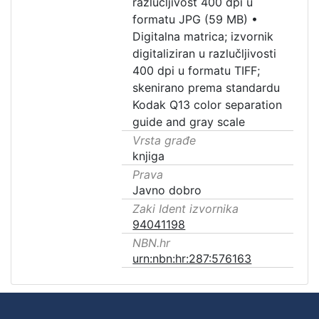
razlučljivost 400 dpi u
formatu JPG (59 MB)
•
Digitalna matrica; izvornik
digitaliziran u razlučljivosti
400 dpi u formatu TIFF;
skenirano prema standardu
Kodak Q13 color separation
guide and gray scale
Vrsta građe
knjiga
Prava
Javno dobro
Zaki Ident izvornika
94041198
NBN.hr
urn:nbn:hr:287:576163