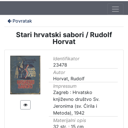
Povratak
Stari hrvatski sabori / Rudolf
Horvat
Identifikator
23478
Autor
Horvat, Rudolf
Impressum
Zagreb : Hrvatsko
književno društvo Sv.
Jeronima (sv. Ćirila i
Metoda), 1942
Materijalni opis
32 str. ; 15 cm