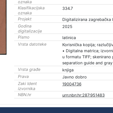
oznaka
Klasifikacijska
334.7
oznaka
Projekt
Digitalizirana zagrebačka 
Godina
2025
digitalizacije
Pismo
latinica
Vrsta datoteke
Korisnička kopija; razlučl
•
Digitalna matrica; izvorni
u formatu TIFF; skenirano
separation guide and gray
Vrsta građe
knjiga
Prava
Javno dobro
Zaki Ident
19004736
izvornika
NBN.hr
urn:nbn:hr:287:951483