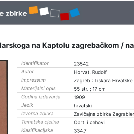
olarskoga na Kaptolu zagrebačkom / na
Identifikator
23542
Autor
Horvat, Rudolf
Impressum
Zagreb : Tiskara Hrvatske
Materijalni opis
55 str. ; 17 cm
Godina izdavanja
1909
Jezik
hrvatski
Izvorna zbirka
Zavičajna zbirka Zagrabie
Tematska cjelina
Obrti i cehovi
Klasifikacijska
334.7