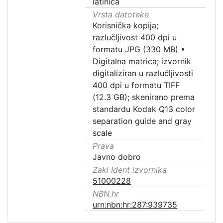
latinica
Vrsta datoteke
Korisnička kopija;
razlučljivost 400 dpi u
formatu JPG (330 MB)
•
Digitalna matrica; izvornik
digitaliziran u razlučljivosti
400 dpi u formatu TIFF
(12.3 GB); skenirano prema
standardu Kodak Q13 color
separation guide and gray
scale
Prava
Javno dobro
Zaki Ident izvornika
51000228
NBN.hr
urn:nbn:hr:287:939735