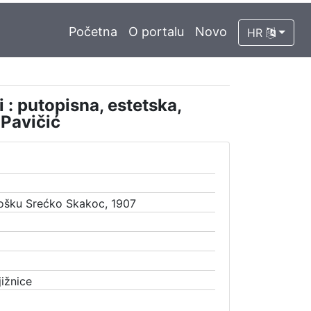
Početna
O portalu
Novo
HR
 : putopisna, estetska,
 Pavičić
rošku Srećko Skakoc, 1907
ižnice