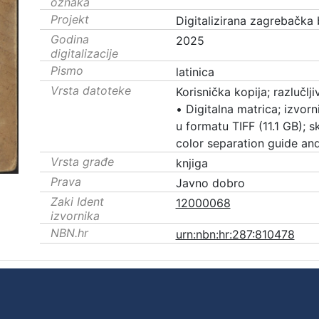
oznaka
Projekt
Digitalizirana zagrebačka 
Godina
2025
digitalizacije
Pismo
latinica
Vrsta datoteke
Korisnička kopija; razlučl
•
Digitalna matrica; izvorni
u formatu TIFF (11.1 GB);
color separation guide an
Vrsta građe
knjiga
Prava
Javno dobro
Zaki Ident
12000068
izvornika
NBN.hr
urn:nbn:hr:287:810478