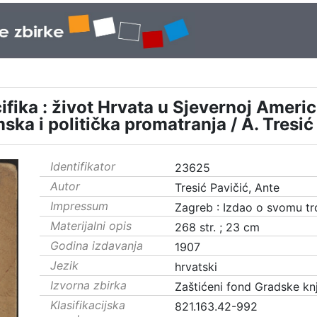
ifika : život Hrvata u Sjevernoj Americi
ka i politička promatranja / A. Tresić
Identifikator
23625
Autor
Tresić Pavičić, Ante
Impressum
Zagreb : Izdao o svomu t
Materijalni opis
268 str. ; 23 cm
Godina izdavanja
1907
Jezik
hrvatski
Izvorna zbirka
Zaštićeni fond Gradske knj
Klasifikacijska
821.163.42-992