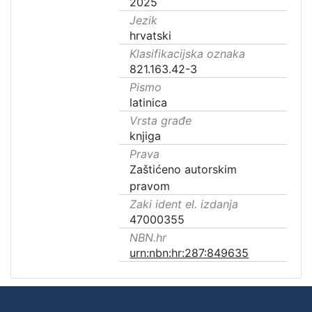
2025
Jezik
hrvatski
Klasifikacijska oznaka
821.163.42-3
Pismo
latinica
Vrsta građe
knjiga
Prava
Zaštićeno autorskim
pravom
Zaki ident el. izdanja
47000355
NBN.hr
urn:nbn:hr:287:849635