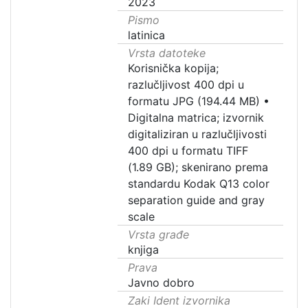
2023
Pismo
latinica
Vrsta datoteke
Korisnička kopija;
razlučljivost 400 dpi u
formatu JPG (194.44 MB)
•
Digitalna matrica; izvornik
digitaliziran u razlučljivosti
400 dpi u formatu TIFF
(1.89 GB); skenirano prema
standardu Kodak Q13 color
separation guide and gray
scale
Vrsta građe
knjiga
Prava
Javno dobro
Zaki Ident izvornika