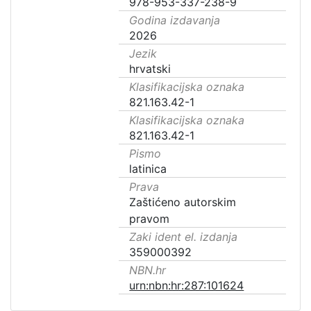
978-953-337-238-9
Godina izdavanja
2026
Jezik
hrvatski
Klasifikacijska oznaka
821.163.42-1
Klasifikacijska oznaka
821.163.42-1
Pismo
latinica
Prava
Zaštićeno autorskim
pravom
Zaki ident el. izdanja
359000392
NBN.hr
urn:nbn:hr:287:101624