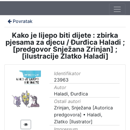
Povratak
Kako je lijepo biti dijete : zbirka
pjesama za djecu / Đurđica Haladi ;
[predgovor Snježana Zrinjan] ;
[ilustracije Zlatko Haladi]
Identifikator
23963
Autor
Haladi, Đurđica
Ostali autori
Zrinjan, Snježana [Autorica
predgovora]
•
Haladi,
Zlatko [Ilustrator]
Impressum