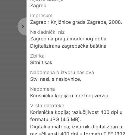
Zagreb
Impresum
Zagreb : Knjižnice grada Zagreba, 2008.
navigate_next
Sljedeća
Nakladnički niz
stranica
Zagreb na pragu modernog doba
Digitalizirana zagrebačka baština
Zbirka
Sitni tisak
Napomena o izvoru naslova
Stv. nasl. s naslovnice.
Napomena
Korisnička kopija u mrežnoj verziji.
Vrsta datoteke
Korisnička kopija; razlučljivost 400 dpi u
formatu JPG (4.5 MB).
Digitalna matrica; izvornik digitaliziran u
razlučljivosti 400 dpi u formatu TIFF (392