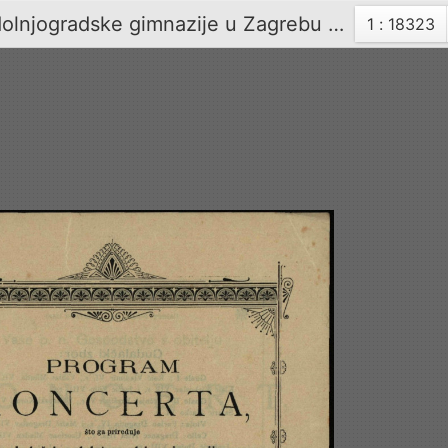
Program koncerta što ga priređuje mladež kr. dolnjogradske gimnazije u Zagrebu dne 24. studenoga 1897.
Trenutna
1 : 18323
stranica