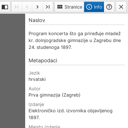
import_contacts
first_page
navigate_before
navigate_next
last_page
view_module
info_outline
help_outline
close
Stranice
Info
Dvije
Prva
Prethodna
Sljedeća
Posljednja
Info
Naslov
slike
stranica
stranica
stranica
stranica
na
Program koncerta što ga priređuje mladež
stranici
kr. dolnjogradske gimnazije u Zagrebu dne
24. studenoga 1897.
Metapodaci
Jezik
hrvatski
Autor
Prva gimnazija (Zagreb)
Izdanje
Elektroničko izd. izvornika objavljenog
1897.
Mjesto izdanja