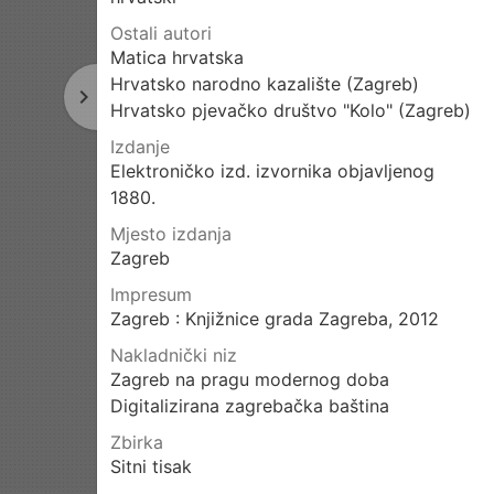
Ostali autori
Matica hrvatska
Hrvatsko narodno kazalište (Zagreb)
navigate_next
Sljedeća
Hrvatsko pjevačko društvo "Kolo" (Zagreb)
stranica
Izdanje
Elektroničko izd. izvornika objavljenog
1880.
Mjesto izdanja
Zagreb
Impresum
Zagreb : Knjižnice grada Zagreba, 2012
Nakladnički niz
Zagreb na pragu modernog doba
Digitalizirana zagrebačka baština
Zbirka
Sitni tisak