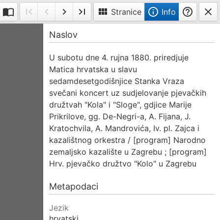
import_contacts
first_page
navigate_before
navigate_next
last_page
view_module
info_outline
help_outline
close
Stranice
Info
Dvije
Prva
Prethodna
Sljedeća
Posljednja
Info
Naslov
slike
stranica
stranica
stranica
stranica
na
U subotu dne 4. rujna 1880. priredjuje
stranici
Matica hrvatska u slavu
sedamdesetgodišnjice Stanka Vraza
svečani koncert uz sudjelovanje pjevačkih
družtvah "Kola" i "Sloge", gdjice Marije
Prikrilove, gg. De-Negri-a, A. Fijana, J.
Kratochvila, A. Mandrovića, Iv. pl. Zajca i
kazalištnog orkestra / [program] Narodno
zemaljsko kazalište u Zagrebu ; [program]
Hrv. pjevačko družtvo "Kolo" u Zagrebu
Metapodaci
Jezik
hrvatski