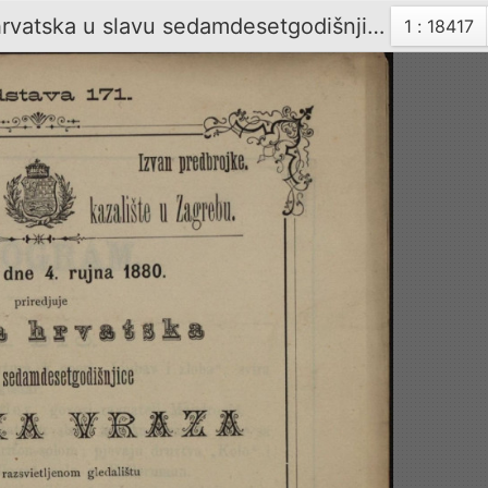
U subotu dne 4. rujna 1880. priredjuje Matica hrvatska u slavu sedamdesetgodišnjice Stanka Vraza svečani koncert uz sudjelovanje pjevačkih družtvah "Kola" i "Sloge", gdjice Marije Prikrilove, gg. De-Negri-a, A. Fijana, J. Kratochvila, A. Mandrovića, Iv. pl. Zajca i kazalištnog orkestra / [program] Narodno zemaljsko kazalište u Zagrebu ; [program] Hrv. pjevačko družtvo "Kolo" u Zagrebu
Trenutna
1 : 18417
stranica