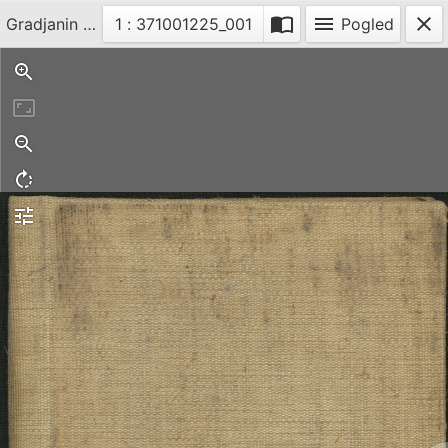
import_contacts
menu
close
Trenutna
Gradjanin plemić : komedija-balet u pet činova / Moliere ; preveo s francuskog Iso Velikanović
1 : 371001225_001
Pogled
stranica
Dvije
Sken
zoom_in
Uvećaj
slike
na
aspect_ratio
Reset
stranici
zoom_out
Umanji
rotate_right
Rotiraj
tune
Filteri
za
sliku