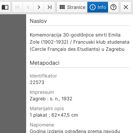
import_contacts
first_page
navigate_before
navigate_next
last_page
view_module
info_outline
help_outline
close
Stranice
Info
Dvije
Prva
Prethodna
Sljedeća
Posljednja
Info
Naslov
slike
stranica
stranica
stranica
stranica
na
Komemoracija 30-godišnjice smrti Emila
stranici
Zole (1902-1932) / Francuski klub studenata
(Cercle Français des Etudiants) u Zagrebu
Metapodaci
Identifikator
22573
Impressum
Zagreb : s. n., 1932
Materijalni opis
1 plakat ; 62x47,5 cm
Napomene
Godina izdanja određena prema navodu