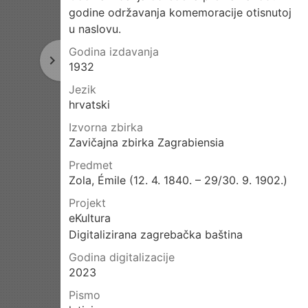
godine održavanja komemoracije otisnutoj
u naslovu.
Godina izdavanja
navigate_next
Sljedeća
1932
stranica
Jezik
hrvatski
Izvorna zbirka
Zavičajna zbirka Zagrabiensia
Predmet
Zola, Émile (12. 4. 1840. – 29/30. 9. 1902.)
Projekt
eKultura
Digitalizirana zagrebačka baština
Godina digitalizacije
2023
Pismo