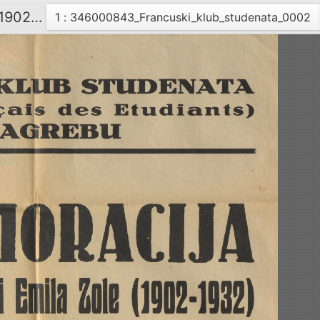
Komemoracija 30-godišnjice smrti Emila Zole (1902-1932) / Francuski klub studenata (Cercle Français des Etudiants) u Zagrebu
Trenutna
1 : 346000843_Francuski_klub_studenata_0002
stranica