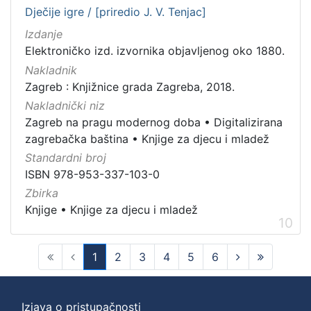
Dječije igre / [priredio J. V. Tenjac]
Izdanje
Elektroničko izd. izvornika objavljenog oko 1880.
Nakladnik
Zagreb : Knjižnice grada Zagreba, 2018.
Nakladnički niz
Zagreb na pragu modernog doba
•
Digitalizirana
zagrebačka baština
•
Knjige za djecu i mladež
Standardni broj
ISBN 978-953-337-103-0
Zbirka
Knjige
•
Knjige za djecu i mladež
10
1
2
3
4
5
6
(current)
Izjava o pristupačnosti