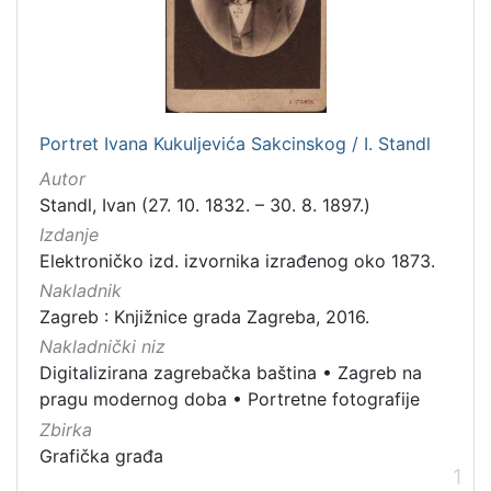
[
5
5
]
Izdavač
Knjižnice grada Zagreba
57
Portret Ivana Kukuljevića Sakcinskog / I. Standl
Autor
Standl, Ivan (27. 10. 1832. – 30. 8. 1897.)
Izdanje
[
Elektroničko izd. izvornika izrađenog oko 1873.
1
]
Nakladnik
Jezik
Zagreb : Knjižnice grada Zagreba, 2016.
hrvatski
12
Nakladnički niz
Digitalizirana zagrebačka baština
•
Zagreb na
njemački
3
pragu modernog doba
•
Portretne fotografije
ukrajinski
1
Zbirka
češki
1
Grafička građa
1
engleski
1