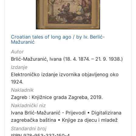
Croatian tales of long ago / by Iv. Berlić-
Mažuranić
Autor
Brlić-Mažuranić, Ivana (18. 4. 1874. – 21. 9. 1938.)
Izdanje
Elektroničko izdanje izvornika objavljenog oko
1924.
Nakladnik
Zagreb : Knjižnice grada Zagreba, 2019.
Nakladnički niz
Ivana Brlić-Mažuranić - Prijevodi
•
Digitalizirana
zagrebačka baština
•
Knjige za djecu i mladež
Standardni broj
ISBN 978-953-337-150-4