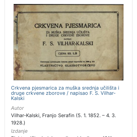
sitni tisak
1
fotografija
1
časopis
1
zvučna građa - neglazbena
1
[
7
]
Zbirka
Knjige
46
Crkvena pjesmarica za muška srednja učilišta i
druge crkvene zborove / napisao F. S. Vilhar-
Knjige za djecu i mladež
16
Kalski
Notni zapisi
15
Autor
Grafička građa
7
Vilhar-Kalski, Franjo Serafin (5. 1. 1852. – 4. 3.
1928.)
Digitalna zbirka Zaprešića
2
Izdanje
Usmeni izvori
1