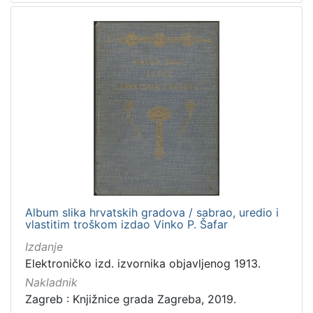
danski
1
švedski
1
slovački
1
[
8
]
Mjesto
izdanja
Zagreb
69
Album slika hrvatskih gradova / sabrao, uredio i
Zaprešić
2
vlastitim troškom izdao Vinko P. Šafar
Izdanje
Elektroničko izd. izvornika objavljenog 1913.
Nakladnik
[
Zagreb : Knjižnice grada Zagreba, 2019.
2