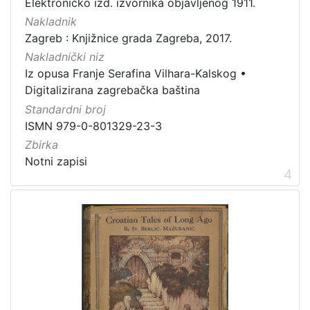
Elektroničko izd. izvornika objavljenog 1911.
Sitni tisak
1
Nakladnik
Serijske publikacije
1
Zagreb : Knjižnice grada Zagreba, 2017.
Izdanja Knjižnica grada Zagreba - E-knjige
1
Nakladnički niz
Iz opusa Franje Serafina Vilhara-Kalskog
•
Digitalizirana zagrebačka baština
Standardni broj
[
ISMN 979-0-801329-23-3
9
]
Zbirka
Notni zapisi
4