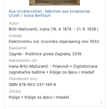
1
5
Aus Urväterzeiten : Märchen aus kroatischer
]
Urzeit / Ivana Berlitsch
Prava
Autor
Javno dobro
39
Brlić-Mažuranić, Ivana (18. 4. 1874. – 21. 9. 1938.)
Izdanje
Zaštićeno autorskim pravom
11
Elektroničko izd. izvornika objavljenog oko 1933.
Nakladnik
Zagreb : Knjižnice grada Zagreba, 2019.
[
Nakladnički niz
2
Ivana Brlić-Mažuranić - Prijevodi
•
Digitalizirana
]
zagrebačka baština
•
Knjige za djecu i mladež
Vrsta
Standardni broj
građe
ISBN 978-953-337-149-8
knjiga
49
Zbirka
notna građa
14
Knjige
•
Knjige za djecu i mladež
3
grafička građa
7