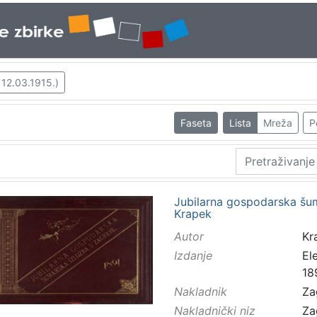
 12.03.1915.)
Faseta
Lista
Mreža
P
Jubilarna gospodarska šum
Krapek
Autor
Kr
Izdanje
El
18
Nakladnik
Za
Nakladnički niz
Za