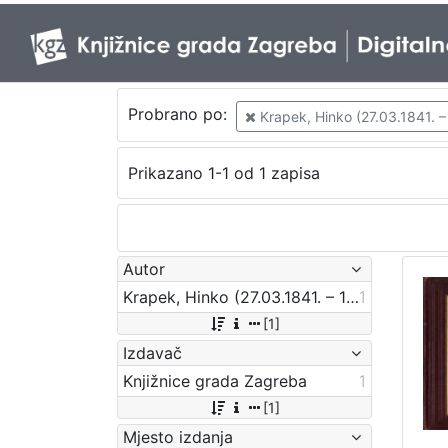
Probrano po:
Krapek, Hinko (27.03.1841. –
Prikazano 1-1 od 1 zapisa
Autor
Krapek, Hinko (27.03.1841. – 12.03.1915.)
1
[1]
Izdavač
Knjižnice grada Zagreba
1
[1]
Mjesto izdanja