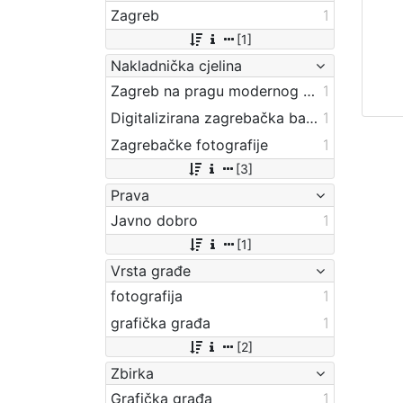
Zagreb
1
[1]
Nakladnička cjelina
Zagreb na pragu modernog doba
1
Digitalizirana zagrebačka baština
1
Zagrebačke fotografije
1
[3]
Prava
Javno dobro
1
[1]
Vrsta građe
fotografija
1
grafička građa
1
[2]
Zbirka
Grafička građa
1