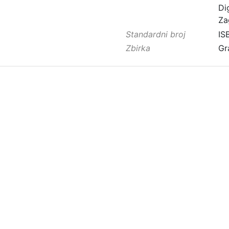
Di
Za
Standardni broj
IS
Zbirka
Gr