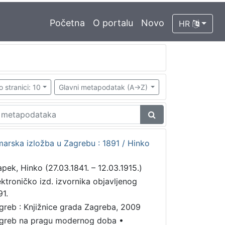
Početna
O portalu
Novo
HR
o stranici: 10
Glavni metapodatak (A->Z)
arska izložba u Zagrebu : 1891 / Hinko
apek, Hinko (27.03.1841. – 12.03.1915.)
ektroničko izd. izvornika objavljenog
91.
greb : Knjižnice grada Zagreba, 2009
greb na pragu modernog doba
•