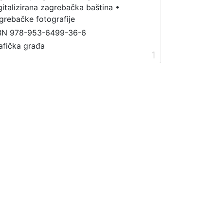
gitalizirana zagrebačka baština
•
grebačke fotografije
BN 978-953-6499-36-6
afička građa
1